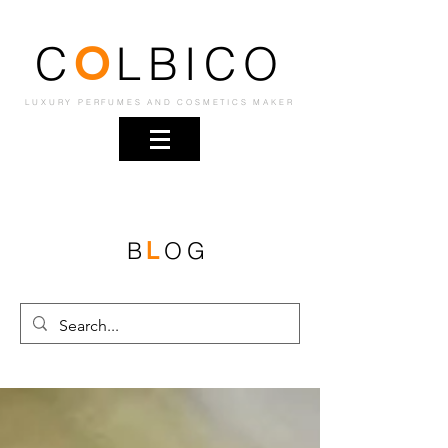
C
LBICO
O
LUXURY PERFUMES AND COSMETICS MAKER
B
OG
L