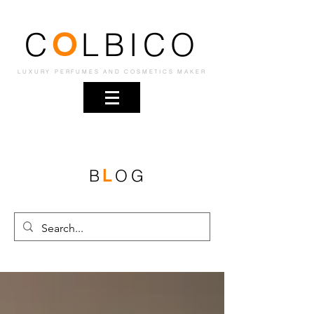
C
LBICO
O
LUXURY PERFUMES AND COSMETICS MAKER
B
OG
L